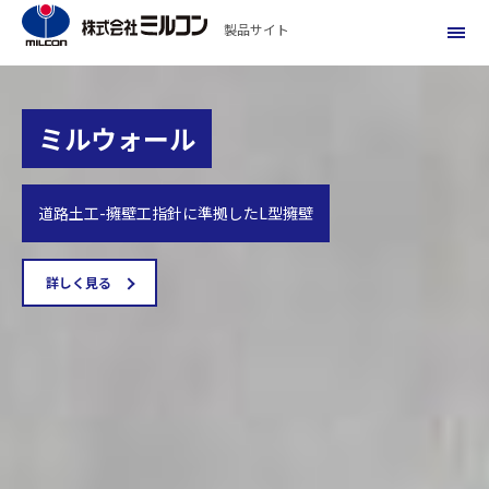
製品サイト
ミルウォール
道路土工-擁壁工指針に準拠したL型擁壁
詳しく見る