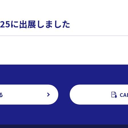
25に出展しました
る
C