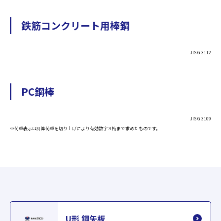
鉄筋コンクリート用棒鋼
JIS G 3112
PC鋼棒
JIS G 3109
※荷重表示は計算荷重を切り上げにより有効数字３桁まで求めたものです。
U形 鋼矢板