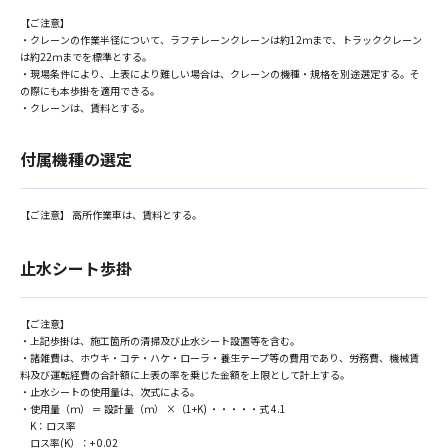
【ご注意】
・クレーンの作業半径について、ラフテレーンクレーンは約12ｍまで、トラッククレーン
は約22ｍまでを標準とする。
・現場条件により、上表により難しい場合は、クレーンの機種・規格を別途選定する。そ
の際にも本歩掛を適用できる。
・クレーンは、賃料とする。
付属機種の選定
【ご注意】 高所作業車は、賃料とする。
止水シート歩掛
【ご注意】
・上記歩掛は、施工箇所の清掃及び止水シート設置等を含む。
・諸雑費は、ホウキ・コテ・ハケ・ローラ・養生テープ等の費用であり、労務費、機械賃
料及び運転経費の合計額に上表の率を乗じた金額を上限として計上する。
・止水シートの使用量は、次式による。
・使用量（ｍ） ＝ 設計量（ｍ） ×（1+K) ・・・・・式 4.1
K：ロス率
ロス率(K）：+ 0.02