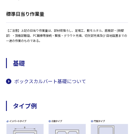
標準日当り作業量
【ご注意】上記の日当り作業量は、部材荷降ろし、足場工、敷モルタル、底版部・(側壁
部）・頂版部敷設、PC鋼棒等接続・緊張・グラウト充填、切欠部充填及び 目地設置までの
一連の作業のものである。
基礎
ボックスカルバート基礎について
タイプ例