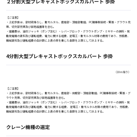
２分割大型プレキャストボックスカルバート 歩掛
【ご注意】
・上記歩掛は、部材荷降ろし、敷モルタル、底版部・頂版部敷設、PC鋼棒等接続・緊張・グラウト充
填、切欠部充填及び目地設置等を含む。
・諸雑費は、油圧ジャッキ（ポンプ含む）・レバーブロック・グラウトポンプ・ミキサーの損料・発
動発電機の賃料及び運転経費、電力に関する経費、足場工・敷モルタル材等の費用であり、労務費、
機械賃料及び運転経費の合計額に上表の率を乗じた金額を上限として計上する。
4分割大型プレキャストボックスカルバート 歩掛
（10ｍ当り）
【ご注意】
・上記歩掛は、部材荷降ろし、敷モルタル、底版部・側壁部・頂版部敷設、PC鋼棒等接続・緊張・グ
ラウト充填、切欠部充填及び目地設置等を含む。
・諸雑費は、油圧ジャッキ（ポンプ含む）・レバーブロック・グラウトポンプ・ミキサーの損料・発
動発電機の賃料及び運転経費、電力に関する経費、 足場工・敷モルタル材等の費用であり、労務費、
機械賃料及び運転経費の合計額に上表の率を乗じた金額を上限として計上する。
クレーン機種の選定